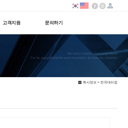
고객지원
문의하기
We have created a awesome theme
Far far away,behind the word mountains, far from the countries
회사정보 > 전국대리점
본
안
디
삼
한
가
씨
한
누
Qingda
㈜