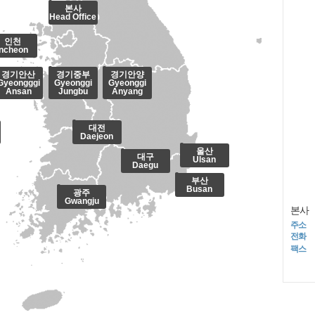
본사
Head Office
인천
Incheon
경기안산
경기중부
경기안양
Gyeongggi
Gyeonggi
Gyeonggi
Ansan
Jungbu
Anyang
대전
Daejeon
울산
대구
Ulsan
Daegu
부산
Busan
광주
Gwangju
본사
주소
전화
팩스