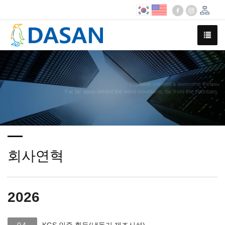
We have created a awesome theme
Far far away,behind the word mountains, far from the countries
회사연혁
2026