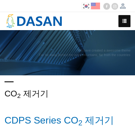
We have created a awesome theme
Far far away,behind the word mountains, far from the countries
CO
제거기
2
CDPS Series CO
제거기
2