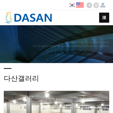
We have created a awesome theme
Far far away,behind the word mountains, far from the countries
다산갤러리